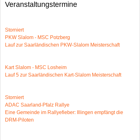
Ab 11Uhr:
Veranstaltungstermine
Dazu:
08
Eine Stadt fährt Kart
Aug.
Die Anmeldung und weitere Infos dazu findet Ihr
Fahrzeugausstellung von "Heisel am Kreisel"
Storniert
unter dem Menüpunkt
"ESFK"
PKW Slalom - MSC Potzberg
Dazu:
Lauf zur Saarländischen PKW-Slalom Meisterschaft
09
Fahrzeugausstellung von "Heisel am Kreisel"
Aug.
Kart Slalom - MSC Losheim
Lauf 5 zur Saarländischen Kart-Slalom Meisterschaft
14
Aug.
Storniert
ADAC Saarland-Pfalz Rallye
Eine Gemeinde im Rallyefieber: Illingen empfängt die
DRM-Piloten
23
Aug.