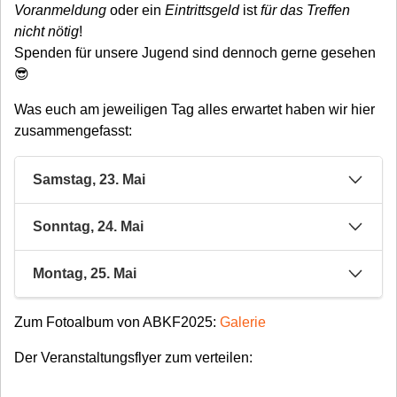
Voranmeldung
oder ein
Eintrittsgeld
ist
für das Treffen
nicht nötig
!
Spenden für unsere Jugend sind dennoch gerne gesehen
😎
Was euch am jeweiligen Tag alles erwartet haben wir hier
zusammengefasst:
Samstag, 23. Mai
Ab 15Uhr:
Sonntag, 24. Mai
Kindergarten-Parcours für Laufräder und GoKarts
Ab 9Uhr:
Montag, 25. Mai
Ebenfalls ab 15Uhr:
Young- & Oldtimertreffen
Ab 9Uhr:
Young- & Oldtimertreffen
Zum Fotoalbum von ABKF2025:
Galerie
Ab 10Uhr:
Young- & Oldtimertreffen
Der Veranstaltungsflyer zum verteilen:
Pitbike Showfahrten mit "Ride2Slide"
ADAC Saarland - Jugend-Kart-Slalom
Meisterschaftslauf